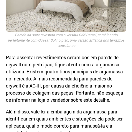
Parede da suíte revestida com o versátil Grid Camel, combinando
perfeitamente com Quasar Sol no piso, uma versão artística dos terrazzos
venezianos
Para assentar revestimentos cerâmicos em parede de
drywall com perfeição, fique atento com a argamassa
utilizada. Existem quatro tipos principais de argamassa
no mercado. A mais recomendada para paredes de
drywall é a AC-III, por causa da eficiência maior no
processo de colagem das peças. Portanto, não esqueça
de informar na loja o vendedor sobre este detalhe.
Além disso, vale ler a embalagem da argamassa para
identificar em quais ambientes e situações ela pode ser
aplicada, qual o modo correto para manuseá-la e a