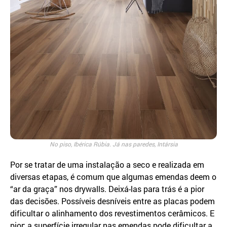
No piso, Ibérica Rúbia. Já nas paredes, Intársia
Por se tratar de uma instalação a seco e realizada em
diversas etapas, é comum que algumas emendas deem o
“ar da graça” nos drywalls. Deixá-las para trás é a pior
das decisões. Possíveis desníveis entre as placas podem
dificultar o alinhamento dos revestimentos cerâmicos. E
pior: a superfície irregular nas emendas pode dificultar a