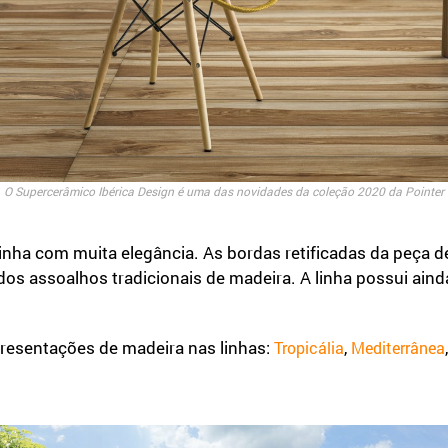
O Supercerâmico Ibérica Design é uma das novidades da coleção 2020 da Pointer
zinha com muita elegância. As bordas retificadas da peça 
os assoalhos tradicionais de madeira. A linha possui ain
resentações de madeira nas linhas:
,
Tropicália
Mediterrânea