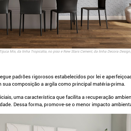
ijuca Mix, da linha Tropicália, no piso e New Stars Cement, da linha Decora Design
gue padrões rigorosos estabelecidos por lei e aperfeiçoad
m sua composição a argila como principal matéria-prima.
iais, uma característica que facilita a recuperação ambien
lidade. Dessa forma, promove-se o menor impacto ambienta