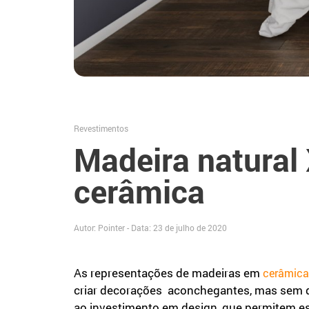
Revestimentos
Madeira natural
cerâmica
Autor: Pointer - Data:
23 de julho de 2020
As representações de madeiras em
cerâmica
criar decorações aconchegantes, mas sem de
ao investimento em design, que permitem e