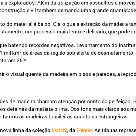
ais explorados. Além da utilização em assoalhos e móveis
. A construção civil também demanda uma grande quantidad
o do material é baixo. Claro que a extração da madeira ta
orestamento, um processo mais lento e delicado, que pode i
gue batendo recordes negativos. Levantamento do Institut
 1 mil km² de áreas da região sob alerta de desmatamento
entaram 25%.
tir o visual quente da madeira em pisos e paredes, a repr
ações de madeira chamam atenção por conta da perfeição. 
os detalhes da matéria-prima. Dos tons mais claros aos ma
 tantos as madeiras brasileiras quanto as estrangeiras.
, nova linha da coleção
, da
. As tábuas repre
Match!
Pointer