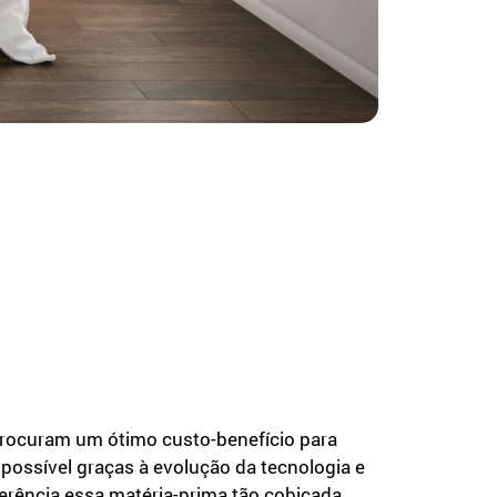
rocuram um ótimo custo-benefício para
ossível graças à evolução da tecnologia e
rência essa matéria-prima tão cobiçada.