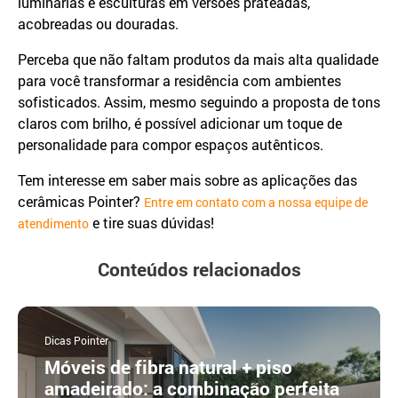
luminárias e esculturas em versões prateadas,
acobreadas ou douradas.
Perceba que não faltam produtos da mais alta qualidade
para você transformar a residência com ambientes
sofisticados. Assim, mesmo seguindo a proposta de tons
claros com brilho, é possível adicionar um toque de
personalidade para compor espaços autênticos.
Tem interesse em saber mais sobre as aplicações das
cerâmicas Pointer?
Entre em contato com a nossa equipe de
e tire suas dúvidas!
atendimento
Conteúdos relacionados
Dicas Pointer
Móveis de fibra natural + piso
amadeirado: a combinação perfeita