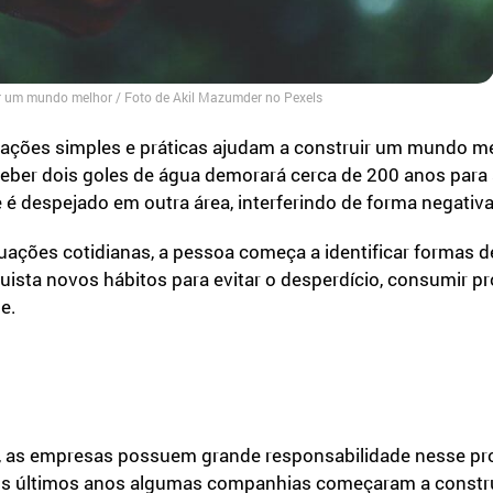
or um mundo melhor / Foto de Akil Mazumder no Pexels
, ações simples e práticas ajudam a construir um mundo m
beber dois goles de água demorará cerca de 200 anos para
é despejado em outra área, interferindo de forma negativ
uações cotidianas, a pessoa começa a identificar formas 
uista novos hábitos para evitar o desperdício, consumir p
e.
 as empresas possuem grande responsabilidade nesse pro
os últimos anos algumas companhias começaram a construi