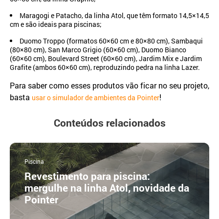
Maragogi e Patacho, da linha Atol, que têm formato 14,5×14,5
cm e são ideais para piscinas;
Duomo Troppo (formatos 60×60 cm e 80×80 cm), Sambaqui
(80×80 cm), San Marco Grigio (60×60 cm), Duomo Bianco
(60×60 cm), Boulevard Street (60×60 cm), Jardim Mix e Jardim
Grafite (ambos 60×60 cm), reproduzindo pedra na linha Lazer.
Para saber como esses produtos vão ficar no seu projeto,
basta
!
usar o simulador de ambientes da Pointer
Conteúdos relacionados
Piscina
Revestimento para piscina:
mergulhe na linha Atol, novidade da
Pointer