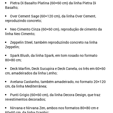
Pietra Di Basalto Platina (60×60 cm) da linha Pietra Di
Basalto;
Over Cement Sage (60×120 cm), da linha Over Cement,
reproduzindo concreto;
Neo Cimento Cinza (60×60 cm), reprodução de cimento da
linha Neo Cimento;
Zeppelin Steel, também reproduzindo concreto na linha
Zeppelin;
Spark Blush, da linha Spark, em tom rosado no formato
80×80 cm;
Deck Marfim, Deck Sucupira e Deck Canela, os três em 60×60
cm, amadeirados da linha Lenho;
Avelana Castanho, também amadeirado, no formato 20×120
cm, da linha Mediterrânea;
Punti Grigio (60×60 cm), da linha Decora Design, que traz
revestimentos decorados;
Nirvana e Nirvana Zen, ambos nos formatos 80×80 cm e
60×60 cm, da linha Graphic;